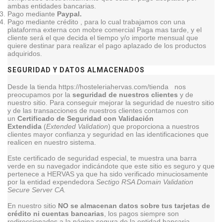
ambas entidades bancarias.
Pago mediante
Paypal.
Pago mediante crédito , para lo cual trabajamos con una
plataforma externa con mobre comercial Paga mas tarde, y el
cliente será el que decida el tiempo y/o importe mensual que
quiere destinar para realizar el pago aplazado de los productos
adquiridos.
SEGURIDAD Y DATOS ALMACENADOS
Desde la tienda https://hosteleriahervas.com/tienda nos
preocupamos por la
seguridad de nuestros clientes
y de
nuestro sitio. Para conseguir mejorar la seguridad de nuestro sitio
y de las transacciones de nuestros clientes contamos con
un
Certificado de Seguridad con Validación
Extendida
(
Extended Validation
) que proporciona a nuestros
clientes mayor confianza y seguridad en las identificaciones que
realicen en nuestro sistema.
Este certificado de seguridad especial, te muestra una barra
verde en su navegador indicándote que este sitio es seguro y que
pertenece a HERVAS ya que ha sido verificado minuciosamente
por la entidad expendedora
Sectigo RSA Domain Validation
Secure Server CA.
En nuestro sitio
NO se almacenan datos sobre tus tarjetas de
crédito ni cuentas bancarias
, los pagos siempre son
redireccionados a la página segura de la entidad bancaria.