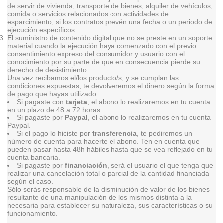
de servir de vivienda, transporte de bienes, alquiler de vehículos,
comida o servicios relacionados con actividades de
esparcimiento, si los contratos prevén una fecha o un periodo de
ejecución específicos.
El suministro de contenido digital que no se preste en un soporte
material cuando la ejecución haya comenzado con el previo
consentimiento expreso del consumidor y usuario con el
conocimiento por su parte de que en consecuencia pierde su
derecho de desistimiento.
Una vez recibamos el/los producto/s, y se cumplan las
condiciones expuestas, te devolveremos el dinero según la forma
de pago que hayas utilizado:
Si pagaste con
tarjeta
, el abono lo realizaremos en tu cuenta
en un plazo de 48 a 72 horas.
Si pagaste por
Paypal
, el abono lo realizaremos en tu cuenta
Paypal.
Si el pago lo hiciste por
transferencia
, te pediremos un
número de cuenta para hacerte el abono. Ten en cuenta que
pueden pasar hasta 48h hábiles hasta que se vea reflejado en tu
cuenta bancaria.
Si pagaste por
financiación
, será el usuario el que tenga que
realizar una cancelación total o parcial de la cantidad financiada
según el caso.
Sólo serás responsable de la disminución de valor de los bienes
resultante de una manipulación de los mismos distinta a la
necesaria para establecer su naturaleza, sus características o su
funcionamiento.