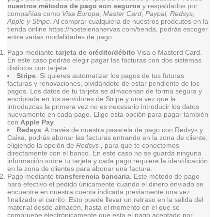
nuestros métodos de pago son seguros
y respaldados por
compañías como
Visa Europa
,
Master Card
,
Paypal, Redsys,
Apple y Stripe
. Al comprar cualquiera de nuestros prodcutos en la
tienda online https://hosteleriahervas.com/tienda, podrás escoger
entre varias modalidades de pago:
Pago mediante
tarjeta de crédito/débito
Visa o Masterd Card.
En este caso podrás elegir pagar las facturas con dos sistemas
distintos con tarjeta:
Stripe
. Si quieres automatizar los pagos de tus futuras
facturas y renovaciones, olvidándote de estar pendiente de los
pagos. Los datos de tu tarjeta se almacenan de forma segura y
encriptada en los servidores de Stripe y una vez que la
introduzcas la primera vez no es necesario introducir los datos
nuevamente en cada pago. Elige esta opción para pagar también
con
Apple Pay
.
Redsys
. A través de nuestra pasarela de pago con Redsys y
Caixa, podrás abonar las facturas entrando en la zona de cliente,
eligiendo la opción de
Redsys ,
para que te conectemos
directamente con el banco. En este caso no se guarda ninguna
información sobre tu tarjeta y cada pago requiere la identificación
en la zona de clientes para abonar una factura.
Pago mediante
transferencia bancaria
. Este método de pago
hará efectivo el pedido únicamente cuando el dinero enviado se
encuentre en nuestra cuenta indicada previamente una vez
finalizado el carrito. Esto puede llevar un retraso en la salida del
material desde almacén, hasta el momento en el que se
compruebe electrónicamente que esta el pago aceptado por