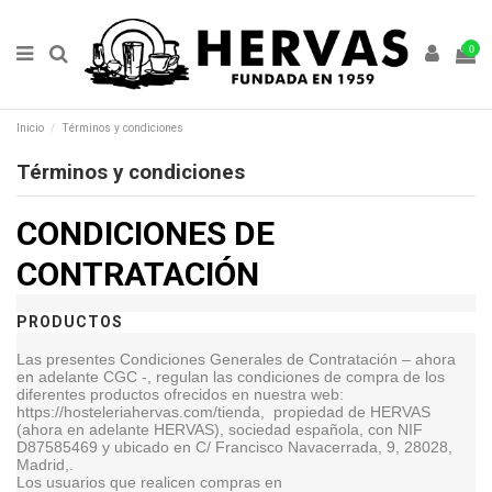
0
Inicio
Términos y condiciones
Términos y condiciones
CONDICIONES DE
CONTRATACIÓN
PRODUCTOS
Las presentes Condiciones Generales de Contratación – ahora
en adelante CGC -, regulan las condiciones de compra de los
diferentes productos ofrecidos en nuestra web:
https://hosteleriahervas.com/tienda, propiedad de HERVAS
(ahora en adelante HERVAS), sociedad española,
con NIF
D87585469 y ubicado en
C/ Francisco Navacerrada, 9, 28028,
Madrid,.
Los usuarios que realicen compras en