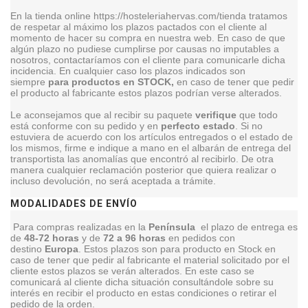
En la tienda online https://hosteleriahervas.com/tienda tratamos
de respetar al máximo los plazos pactados con el cliente al
momento de hacer su compra en nuestra web. En caso de que
algún plazo no pudiese cumplirse por causas no imputables a
nosotros, contactaríamos con el cliente para comunicarle dicha
incidencia. En cualquier caso los plazos indicados son
siempre
para productos en STOCK,
en caso de tener que pedir
el producto al fabricante estos plazos podrían verse alterados.
Le aconsejamos que al recibir su paquete
verifique
que todo
está conforme con su pedido y en
perfecto estado
. Si no
estuviera de acuerdo con los artículos entregados o el estado de
los mismos, firme e indique a mano en el albarán de entrega del
transportista las anomalías que encontró al recibirlo. De otra
manera cualquier reclamación posterior que quiera realizar o
incluso devolución, no será aceptada a trámite.
MODALIDADES DE ENVÍO
Para compras realizadas en la
Península
el plazo de entrega es
de
48-72 horas
y de
72 a 96 horas
en pedidos con
destino
Europa
. Estos plazos son para producto en Stock en
caso de tener que pedir al fabricante el material solicitado por el
cliente estos plazos se verán alterados. En este caso se
comunicará al cliente dicha situación consultándole sobre su
interés en recibir el producto en estas condiciones o retirar el
pedido de la orden.