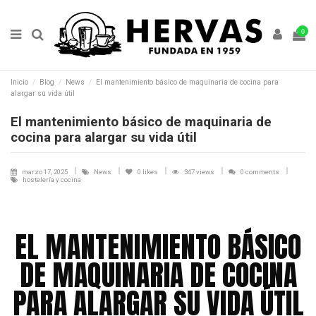
0
Inicio
Blog
News
El mantenimiento básico de maquinaria de cocina para
alargar su vida útil
El mantenimiento básico de maquinaria de
cocina para alargar su vida útil
marzo 17, 2025
News
0
likes
347 views
0 comments
hostelería y cocina
EL MANTENIMIENTO BÁSICO
DE MAQUINARIA DE COCINA
PARA ALARGAR SU VIDA ÚTIL